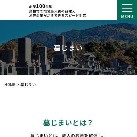
100
創業
余年
鳥栖市で地域最大級の品揃え
地元企業だからできるスピード対応
MENU
墓じまい
HOME
>
墓じまい
墓じまいとは？
墓じまいとは、故人のお墓を解体し、