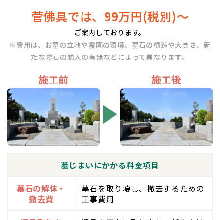
菅佛具では、
99
万円(税別)〜
ご案内しております。
※費用は、お墓の立地や霊園の環境、墓石の構造や大きさ、新
たな墓石の購入の有無などによって異なります。
施工前
施工後
墓じまいにかかる料金項目
墓石の解体・
墓石を取り壊し、撤去するための
撤去費
工事費用