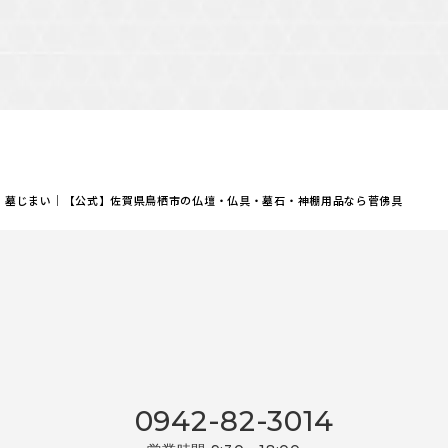
墓じまい｜【公式】佐賀県鳥栖市の仏壇・仏具・墓石・神棚用品なら菅佛具
0942-82-3014